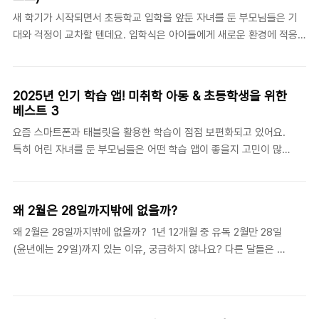
✔ 이유: 서로의 애정을 표현하는 데 가장 좋은 방법! 부담스럽지 않으면
새 학기가 시작되면서 초등학교 입학을 앞둔 자녀를 둔 부모님들은 기
서도 의미 있는 선물이 될 수 있어요.👉 키워드: #화이트데이커플선물
대와 걱정이 교차할 텐데요. 입학식은 아이들에게 새로운 환경에 적응
#커플아이템 #여자친구선물 2. 🛀 고급스러운 ‘향기 선물’✔ 추천 아이
하는 첫걸음이자, 부모님들에게도 중요한 날입니다. 원활한 입학을 위
템: 니치 향수, 디퓨저, 바디 미스트, 핸드크림 세트 ✔ 이유: 향기..
해 꼭 알아야 할 사항들을 정리해 보았습니다. 1. 입학식 날짜 및 시간 확
인학교마다 입학식 일정이 다르므로 반드시 미리 확인해야 합니다. 보
2025년 인기 학습 앱! 미취학 아동 & 초등학생을 위한
통 **3월 초(1~2일 차)**에 진행되며, 학교 홈페이지나 문자 안내를 통
베스트 3
해 공지가 나가요. 입학식 시간과 장소도 사전에 체크하여 당일 늦지 않
요즘 스마트폰과 태블릿을 활용한 학습이 점점 보편화되고 있어요.
도록 준비하세요.2. 등교 준비 – 가방, 실내화, 학용품 체크입학 전에 준
특히 어린 자녀를 둔 부모님들은 어떤 학습 앱이 좋을지 고민이 많으
비해야 할 물품들이 많아요. 특히 학교별 준비물 리스트가 다를 수 있으
실 텐데요. 수많은 앱 중에서 어떤 걸 선택해야 할지 헷갈릴 수도 있
니 입학 안내문을 꼭 참고하세요.✅ 기본 준비물 체크리스트책가방: 아
죠. 그래서 오늘은 미취학 아동과 초등학생을 위한 최고의 학습 앱 3
이의 체형에 ..
가지를 추천해 드릴게요!미취학 아동을 위한 베스트 학습 앱 3 1. 키
왜 2월은 28일까지밖에 없을까?
즈노트(Kids Note)이런 앱이에요: 유치원과 어린이집에서 많이 사
왜 2월은 28일까지밖에 없을까? 1년 12개월 중 유독 2월만 28일
용하는 부모-교사 간 소통 앱이에요.좋은 점: 선생님이 아이의 하루
(윤년에는 29일)까지 있는 이유, 궁금하지 않나요? 다른 달들은 대
일과, 식단, 활동 등을 공유해 주니 부모님도 안심할 수 있어요.추천
부분 30일이나 31일까지 있는데, 왜 2월만 짧은 걸까요? 이 이야기
이유: 학습뿐만 아니라 아이의 생활 패턴을 파악하고 소통하는 데 유
는 고대 로마 시대로 거슬러 올라갑니다 고대 로마의 달력에서 비롯
용해요.2. 핑크퐁! 인기 동요 및 놀이이런 앱이에요: 아이들이 좋아하
된 이유고대 로마에서는 원래 1년을 10개월로 계산했어요. 당시에는
는 동요와 놀이를 통해 자연스럽..
1년이 304일이었고, 겨울은 그냥 날짜 없이 넘어가는 기간이었죠.