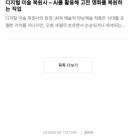
디지털 미술 복원사 – AI를 활용해 고전 명화를 복원하
그러다가 기원전 713년경, 로마의 두 번째 왕이었던 ‘누마 폼필리우
는 직업
스(Numa Pompilius)’가 1년을 태양력에 맞춰 12개월로 조정하면
디지털 미술 복원사의 등장: AI와 예술의 만남예술 작품은 시대를 초
서 355일의 달력을 만들었습니다.하지만 문제는 355일은 태양의
월한 가치를 지니지만, 오랜 세월이 흐르면서 손상되거나 퇴색되는
공전 주기(365.25일) 보다 짧았다는 점이에요. 그래서 추가적인 보
경우가 많다. 이러한 문제를 해결하기 위해 전통적인 미술 복원가들
정이 필요했고, 1년에 ..
이 수작업으로 그림을 복원해 왔지만, 최근에는 인공지능(AI)을 활용
한 디지털 복원이 새로운 방식으로 주목받고 있다. AI 기술이 발전하
면서 과거에는 불가능했던 정밀한 색감 복원과 원본 추정이 가능해
졌으며, 이를 전문적으로 다루는 직업이 바로 ‘디지털 미술 복원
목록 더보기
사’다.디지털 미술 복원사는 전통적인 미술 복원 기술과 최첨단 AI 기
술을 결합하여, 손상된 명화를 복구하는 작업을 수행한다. 이들은 AI
알고리즘을 활용해 원작자의 화풍을 분석하고, 손상된 부분을 최대
한 원본과 유사하게 복원할 수 있도록 돕는다. 특히,..
DESIGN BY
TISTORY
관리자