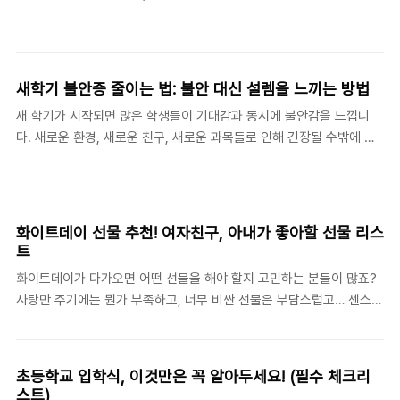
것은 작물 선택입니다. 초보자라면 관리가 쉬운 상추, 고추, 방울토마토,
요? 자연 속에서 뛰어놀 수 있는 곳부터 체험 활동이 가능한 곳까지, 아
열무 같은 작물을 추천합니다. 이들은 비교적 짧은 기간 내에 수확할 수
이들과 함께 가기 좋은 국내 여행지 10곳을 소개합니다.1. 에버랜드 (경
있어..
기 용인) - 꽃놀이와 놀이기구를 한 번에! 봄이 되면 에버랜드는 튤립
과 벚꽃이 만발해 더욱 화려한 모습으로 변신합니다. 다양한 놀이기구
새학기 불안증 줄이는 법: 불안 대신 설렘을 느끼는 방법
와 동물원, 퍼레이드까지 있어 아이들과 하루 종일 즐겁게 보낼 수 있어
새 학기가 시작되면 많은 학생들이 기대감과 동시에 불안감을 느낍니
요. 특히 튤립 축제 기간에는 예쁜 포토존도 많아 가족사진을 남기기에
다. 새로운 환경, 새로운 친구, 새로운 과목들로 인해 긴장될 수밖에 없
도 좋아요.추천 포인트: 튤립 축제, 판다월드, 어린이 전용 놀이기구2.
죠. 특히 낯선 학교나 학급으로 이동하는 경우라면 더 큰 압박감을 느낄
서울 어린이대공원 (서울 광진구) - 무료로 즐기는 가족 나들이서울 도
수도 있습니다. 하지만 불안은 자연스러운 감정이며, 이를 효과적으로
심 속에서..
다스리면 긍정적인 에너지를 가질 수도 있습니다. 오늘은 새 학기 불안
증을 줄이는 현실적인 방법을 알아보고, 보다 편안하게 새로운 시작을
화이트데이 선물 추천! 여자친구, 아내가 좋아할 선물 리스
맞이하는 법을 이야기해 보겠습니다.1. 새학기 불안, 왜 생길까?새 학기
트
불안은 다양한 이유에서 비롯됩니다. 보통 아래와 같은 이유들이 큰 원
화이트데이가 다가오면 어떤 선물을 해야 할지 고민하는 분들이 많죠?
인으로 작용하죠.새로운 환경에 대한 긴장감: 새로운 교실, 선생님, 친구
사탕만 주기에는 뭔가 부족하고, 너무 비싼 선물은 부담스럽고… 센스
들과의 첫 만남이 어색하고 낯설게 느껴질 수 있습니다.친구 관계에 대
있는 선물로 마음을 전하고 싶다면 아래 리스트를 참고해 보세요! 실용
한 걱정: "과연 친..
적이면서도 감동을 줄 수 있는 화이트데이 선물 추천 리스트를 준비했
습니다. 💖 여자친구, 썸녀를 위한 화이트데이 선물 추천1. 💎 감성 가득
초등학교 입학식, 이것만은 꼭 알아두세요! (필수 체크리
한 ‘커플 아이템’✔ 추천 아이템: 커플 팔찌, 반지, 맞춤 제작 키링, 향수
스트)